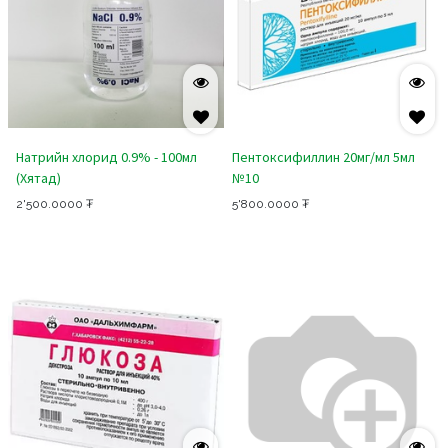
Натрийн хлорид 0.9% - 100мл
Пентоксифиллин 20мг/мл 5мл
(Хятад)
№10
2'500.0000
₮
5'800.0000
₮