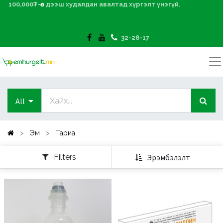
100,000₮-өөс дээш худалдан авалтад хүргэлт үнэгүй.
32-28-17
All
Эм
Тариа
Filters
Эрэмбэлэлт