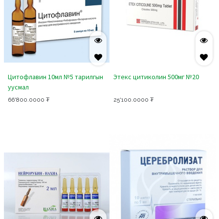
Цитофлавин 10мл №5 тарилгын
Этекс цитиколин 500мг №20
уусмал
66'800.0000
₮
25'100.0000
₮