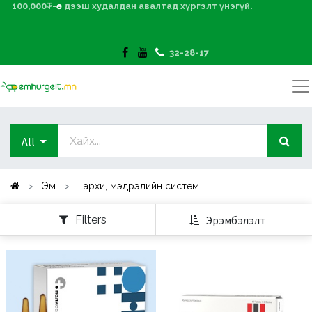
100,000₮-өөс дээш худалдан авалтад хүргэлт үнэгүй.
32-28-17
All
Эм
Тархи, мэдрэлийн систем
Filters
Эрэмбэлэлт