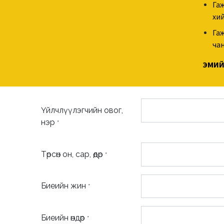
Гаж
хий
Гаж
чан
ЭМИЙ
Үйлчлүүлэгчийн овог,
нэр
*
Төрсөн он, сар, өдөр
*
Биеийн жин
*
Биеийн өндөр
*