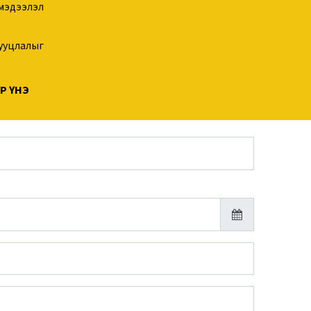
 мэдээлэл
нууцлалыг
Р ҮНЭ