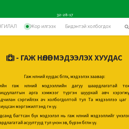
ш худалдан авалтад хүр
32-28-17
НГИЛАЛ
Жор илгээх
Бидэнтэй холбогдох
- ГАЖ НӨЛӨӨГ МЭДЭЭЛЭХ ХУУДАС
Гаж нөлөөний хуудас бөглөх, мэдээлэх заавар:
ийн гаж нөлөөний мэдээллийн дагуу шаардлагатай тох
хицуулалтын арга хэмжээг түргэн шуурхай авч хэрэгж
ьдчилан сэргийлэх ач холбогдолтой тул Та мэдээллээ цаг 
иуцсан мэргэжилтэнд өгнө үү.
дсанд багтсан бүх мэдээлэл нь гаж нөлөөний мэдээллийг үнэлэ
рдлагатай асуултууд тул үнэн зөв, бүрэн бөглөнө үү.