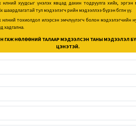
 нөлөөний хуудсыг үнэлэх явцад дахин тодруулга хийх, эргэн
х шаардлагатай тул мэдээлэгч өөрийн мэдээллээ бүрэн бөглөнө үү.
 нөлөөний тохиолдол илэрсэн эмчлүүлэгч болон мэдээлэгчийн 
д хадгална.
Н ГАЖ НӨЛӨӨНИЙ ТАЛААР МЭДЭЭЛСЭН ТАНЫ МЭДЭЭЛЭЛ БҮ
ЦЭНЭТЭЙ.