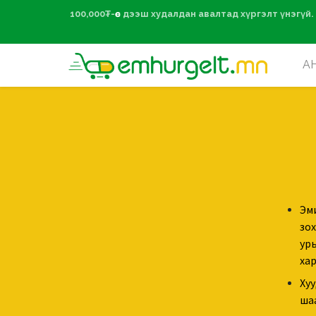
100,000₮-өөс дээ
А
Эм
зо
ур
хар
Хуу
шаа