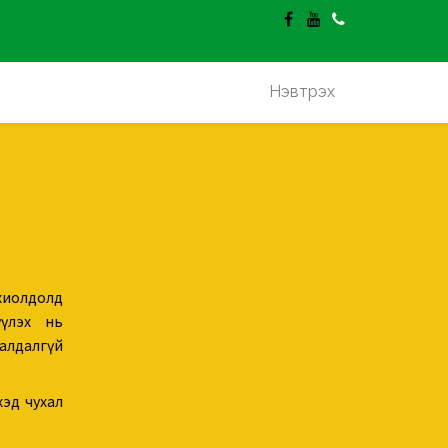
гэлт үнэгүй.
Нэвтрэх
иолдолд
үүлэх нь
алдалгүй
хэд чухал