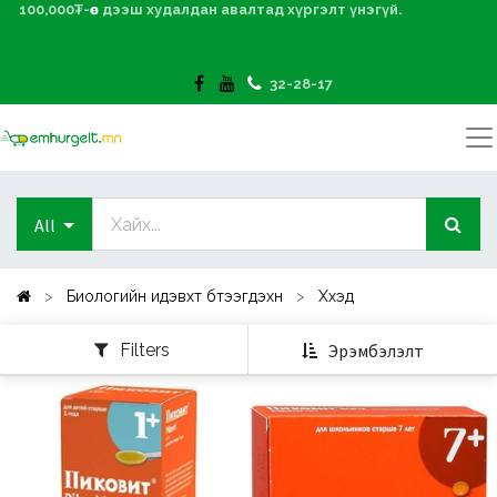
100,000₮-өөс дээш худалдан авалтад хүргэлт үнэгүй.
32-28-17
All
Биологийн идэвхт бүтээгдэхүүн
Хүүхэд
Filters
Эрэмбэлэлт