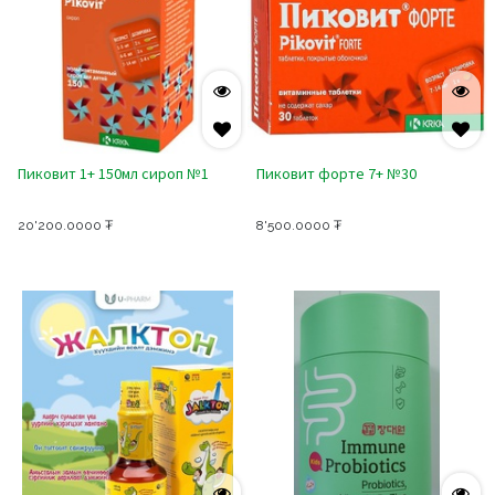
Пиковит 1+ 150мл сироп №1
Пиковит форте 7+ №30
20'200.0000
₮
8'500.0000
₮