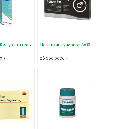
0мл угаагч гель
Потензин супериор №30
0
₮
26'000.0000
₮