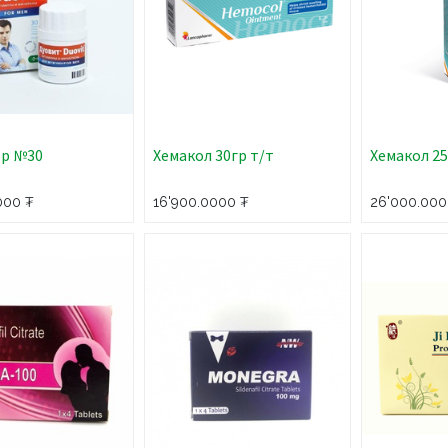
эр №30
Хемакол 30гр т/т
Хемакол 25
000
₮
16'900.0000
₮
26'000.000