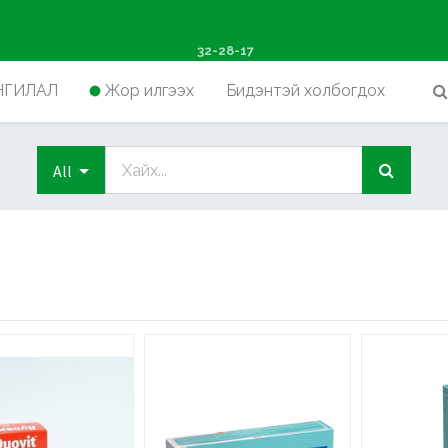
ш худалдан авалтад хүр
32-28-17
НГИЛАЛ
Жор илгээх
Бидэнтэй холбогдох
All