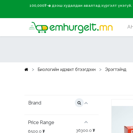
100,000₮-өөс дээ
А
Биологийн идэвхт бүтээгдэхүүн
Эрэгтэйчүүд
Brand
Price Range
36300.0
₮
6500.0
₮