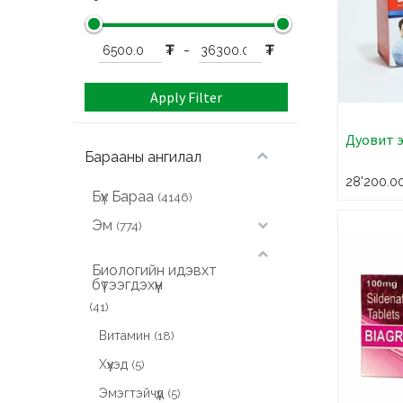
₮
-
₮
Apply Filter
Дуовит 
Барааны ангилал
28'200.0
Бүх Бараа
(4146)
Эм
(774)
Биологийн идэвхт
бүтээгдэхүүн
(41)
Витамин
(18)
Хүүхэд
(5)
Эмэгтэйчүүд
(5)