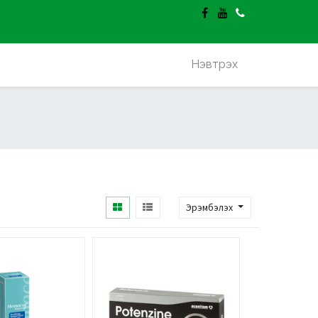
гэлт үнэгүй.
Нэвтрэх
Эрэмбэлэх