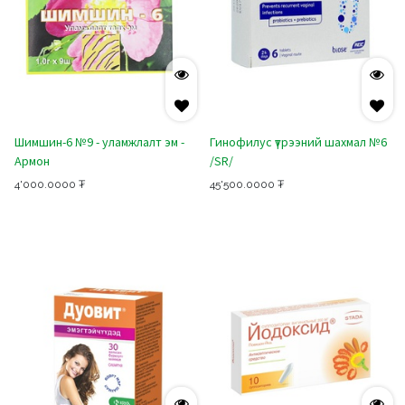
Шимшин-6 №9 - уламжлалт эм -
Гинофилус үтрээний шахмал №6
Армон
/SR/
4'000.0000
₮
45'500.0000
₮