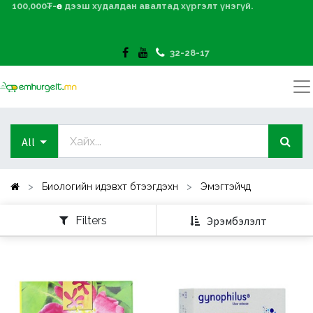
100,000₮-өөс дээш худалдан авалтад хүргэлт үнэгүй.
32-28-17
All
Биологийн идэвхт бүтээгдэхүүн
Эмэгтэйчүүд
Filters
Эрэмбэлэлт