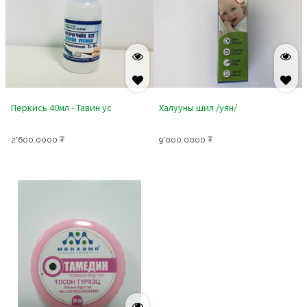
Перкись 40мл - Тавин ус
Халууны шил /уян/
2'600.0000
₮
9'000.0000
₮