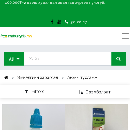
100,000₮-өөс дээш худалдан авалтад хүргэлт үнэгүй.
32-28-17
All
Эмнэлгийн хэрэгсэл
Анхны тусламж
Filters
Эрэмбэлэлт