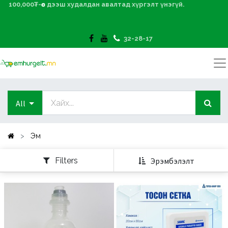
100,000₮-өөс дээш худалдан авалтад хүргэлт үнэгүй.
32-28-17
All
Эм
Filters
Эрэмбэлэлт