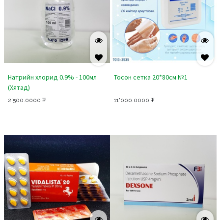
Натрийн хлорид 0.9% - 100мл
Тосон сетка 20*80см №1
(Хятад)
2'500.0000
₮
11'000.0000
₮