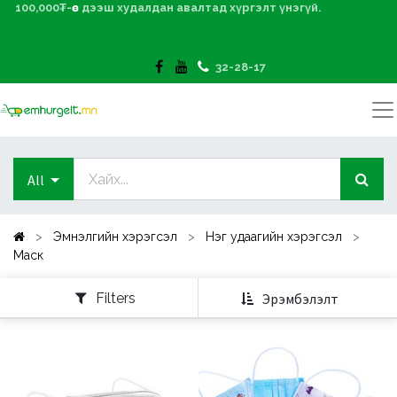
100,000₮-өөс дээш худалдан авалтад хүргэлт үнэгүй.
32-28-17
All
Эмнэлгийн хэрэгсэл
Нэг удаагийн хэрэгсэл
Маск
Filters
Эрэмбэлэлт