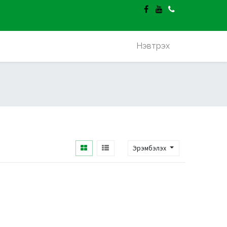
гэлт үнэгүй.
Нэвтрэх
Эрэмбэлэх