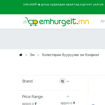
100,000₮-өөс дээ
А
Эм
Холестерин бууруулах эм бэлдмэл
Brand
Price Range
19500.0
₮
19500.0
₮