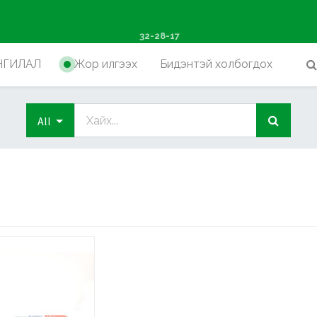
ш худалдан авалтад хүр
32-28-17
НГИЛАЛ
Жор илгээх
Бидэнтэй холбогдох
All