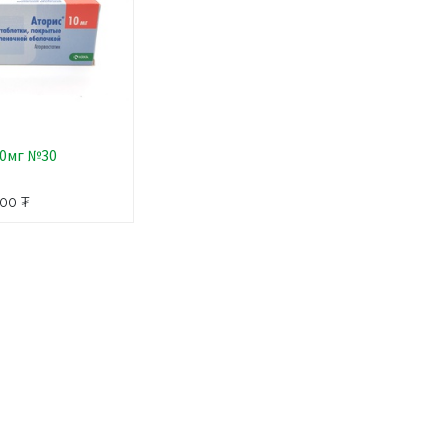
10мг №30
000
₮