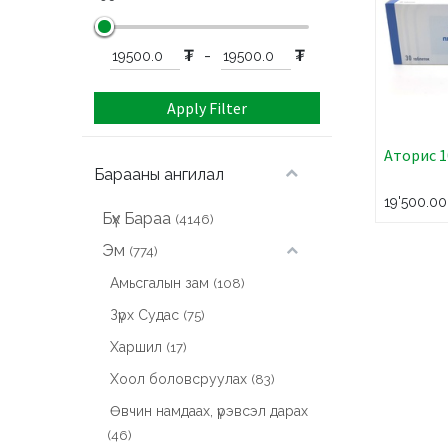
₮
-
₮
Apply Filter
Аторис 
Барааны ангилал
19'500.0
Бүх Бараа
(4146)
Эм
(774)
Амьсгалын зам
(108)
Зүрх Судас
(75)
Харшил
(17)
Хоол боловсруулах
(83)
Өвчин намдаах, үрэвсэл дарах
(46)