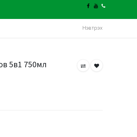
гэлт үнэгүй.
Нэвтрэх
ов 5в1 750мл