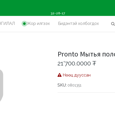
ш худалдан авалтад хүр
32-28-17
НГИЛАЛ
Жор илгээх
Бидэнтэй холбогдох
Pronto Мытья пол
21'700.0000
₮
Нөөц дууссан
SKU:
0801351