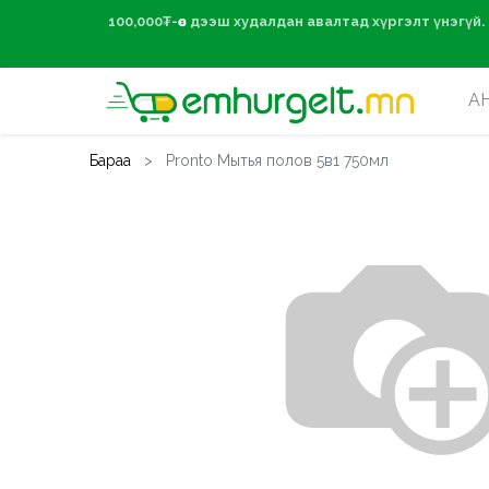
100,000₮-өөс дээ
А
Бараа
Pronto Мытья полов 5в1 750мл