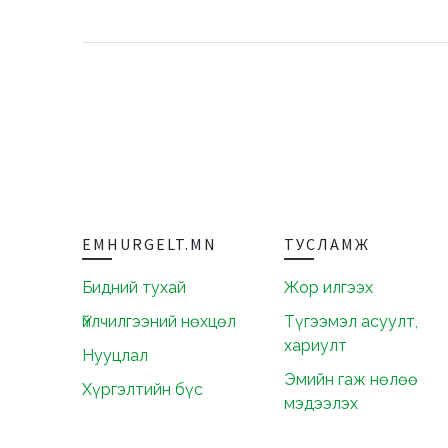
EMHURGELT.MN
ТУСЛАМЖ
Бидний тухай
Жор илгээх
Үйлчилгээний нөхцөл
Түгээмэл асуулт,
хариулт
Нууцлал
Эмийн гаж нөлөө
Хүргэлтийн бүс
мэдээлэх