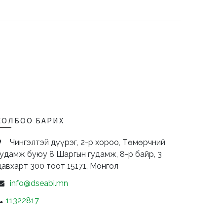
ХОЛБОО БАРИХ
Чингэлтэй дүүрэг, 2-р хороо, Төмөрчний
гудамж буюу 8 Шаргын гудамж, 8-р байр, 3
давхарт 300 тоот
15171,
Монгол
info@dseabi.mn
11322817