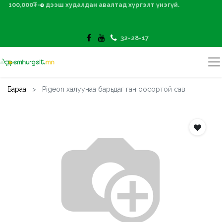
100,000₮-өөс дээш худалдан авалтад хүргэлт үнэгүй.
32-28-17
Бараа
Pigeon халуунаа барьдаг ган оосортой сав