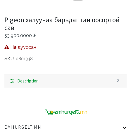
Pigeon халуунаа барьдаг ган оосортой
сав
53'900.0000
₮
Нөөц дууссан
SKU:
0801348
Description
EMHURGELT.MN