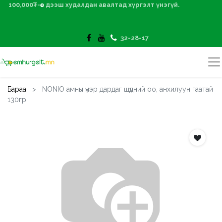
100,000₮-өөс дээш худалдан авалтад хүргэлт үнэгүй.
32-28-17
Бараа
NONIO амны үнэр дардаг шүдний оо, анхилуун гаатай
130гр