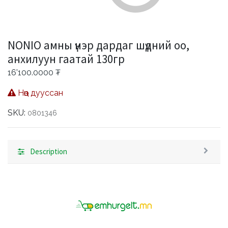
NONIO амны үнэр дардаг шүдний оо,
анхилуун гаатай 130гр
16'100.0000
₮
Нөөц дууссан
SKU:
0801346
Description