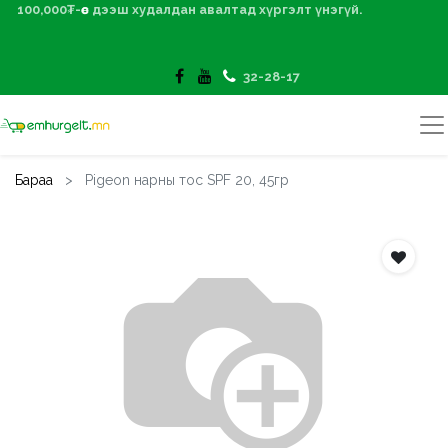
100,000₮-өөс дээш худалдан авалтад хүргэлт үнэгүй.
32-28-17
Бараа
Pigeon нарны тос SPF 20, 45гр