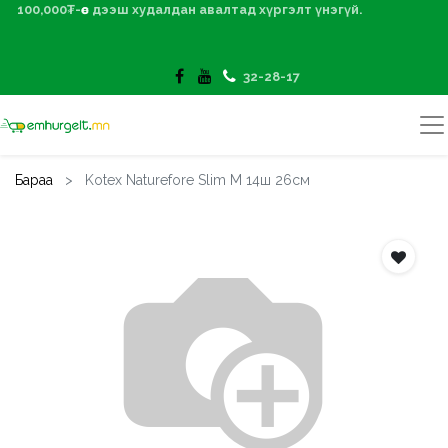
100,000₮-өөс дээш худалдан авалтад хүргэлт үнэгүй.
32-28-17
Бараа
Kotex Naturefore Slim M 14ш 26см