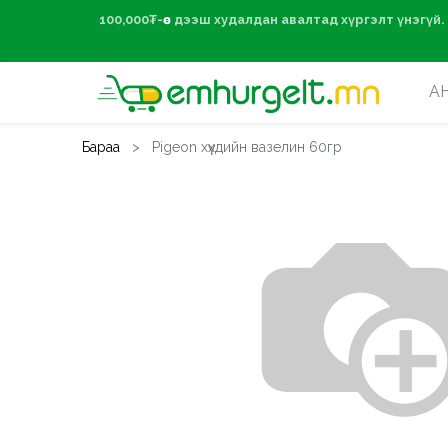
100,000₮-өөс дээ
А
Бараа
Pigeon хүүхдийн вазелин 60гр