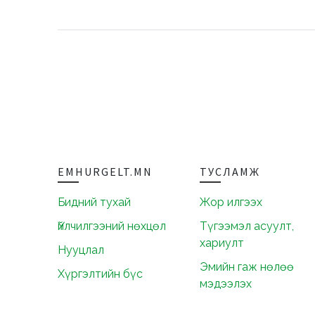
EMHURGELT.MN
ТУСЛАМЖ
Бидний тухай
Жор илгээх
Үйлчилгээний нөхцөл
Түгээмэл асуулт,
хариулт
Нууцлал
Эмийн гаж нөлөө
Хүргэлтийн бүс
мэдээлэх