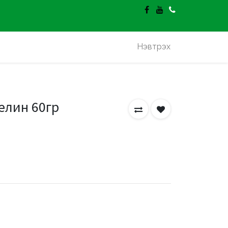
гэлт үнэгүй.
Нэвтрэх
зелин 60гр