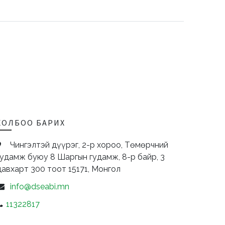
ХОЛБОО БАРИХ
Чингэлтэй дүүрэг, 2-р хороо, Төмөрчний
гудамж буюу 8 Шаргын гудамж, 8-р байр, 3
давхарт 300 тоот
15171,
Монгол
info@dseabi.mn
11322817