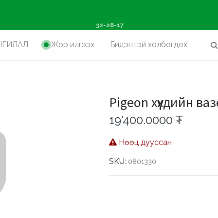
ш худалдан авалтад хүр
32-28-17
НГИЛАЛ
Жор илгээх
Бидэнтэй холбогдох
Pigeon хүүхдийн ва
19'400.0000
₮
Нөөц дууссан
SKU:
0801330