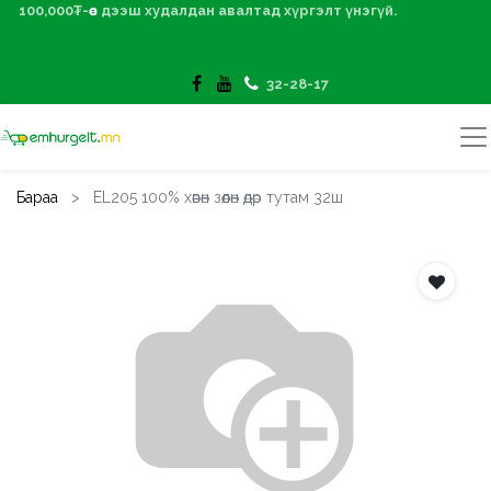
100,000₮-өөс дээш худалдан авалтад хүргэлт үнэгүй.
32-28-17
Бараа
EL205 100% хөвөн зөөлөн өдөр тутам 32ш