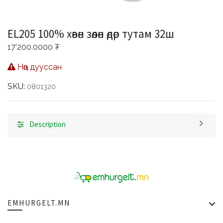
EL205 100% хөвөн зөөлөн өдөр тутам 32ш
17'200.0000
₮
Нөөц дууссан
SKU:
0801320
Description
EMHURGELT.MN