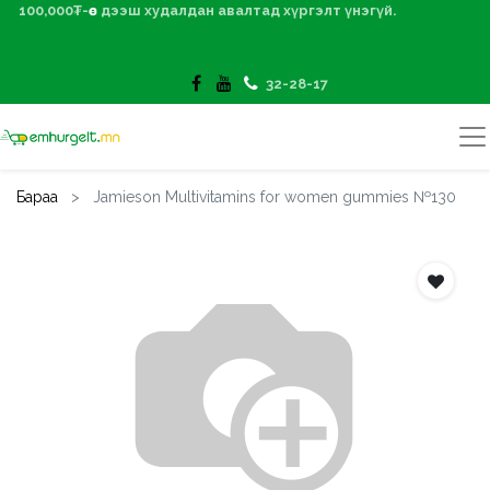
100,000₮-өөс дээш худалдан авалтад хүргэлт үнэгүй.
32-28-17
Бараа
Jamieson Multivitamins for women gummies №130