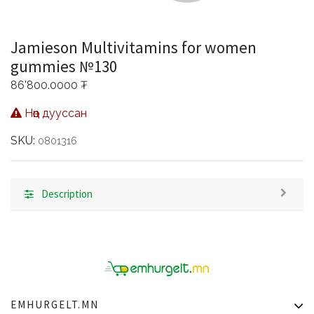
Jamieson Multivitamins for women
gummies №130
86'800.0000
₮
Нөөц дууссан
SKU:
0801316
Description
EMHURGELT.MN