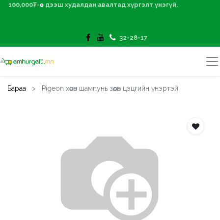
100,000₮-өөс дээш худалдан авалтад хүргэлт үнэгүй.
32-28-17
Бараа
Pigeon хөөсөн шампунь зөөлөн цэцгийн үнэртэй