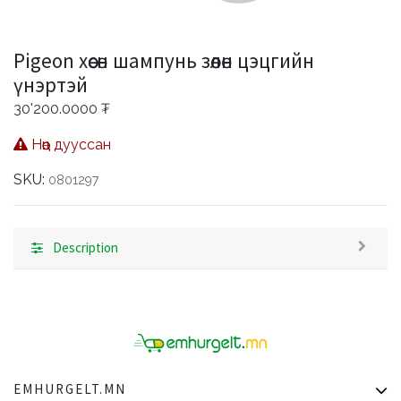
Pigeon хөөсөн шампунь зөөлөн цэцгийн
үнэртэй
30'200.0000
₮
Нөөц дууссан
SKU:
0801297
Description
EMHURGELT.MN