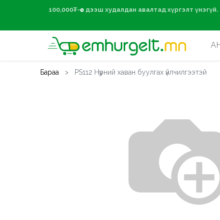
100,000₮-өөс дээ
А
Бараа
PS112 Нүүрний хаван буулгах үйлчилгээтэй