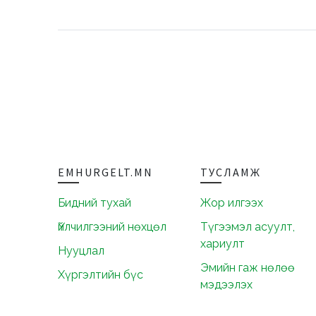
EMHURGELT.MN
ТУСЛАМЖ
Бидний тухай
Жор илгээх
Үйлчилгээний нөхцөл
Түгээмэл асуулт,
хариулт
Нууцлал
Эмийн гаж нөлөө
Хүргэлтийн бүс
мэдээлэх