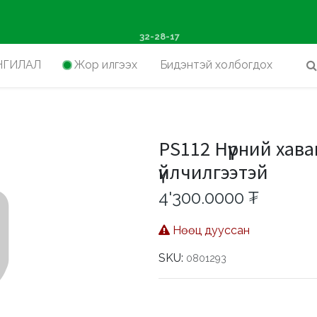
ш худалдан авалтад хүр
32-28-17
НГИЛАЛ
Жор илгээх
Бидэнтэй холбогдох
PS112 Нүүрний хава
үйлчилгээтэй
4'300.0000
₮
Нөөц дууссан
SKU:
0801293