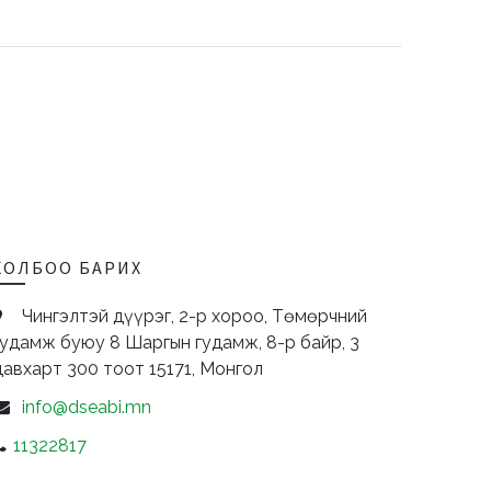
ХОЛБОО БАРИХ
Чингэлтэй дүүрэг, 2-р хороо, Төмөрчний
гудамж буюу 8 Шаргын гудамж, 8-р байр, 3
давхарт 300 тоот
15171,
Монгол
info@dseabi.mn
11322817