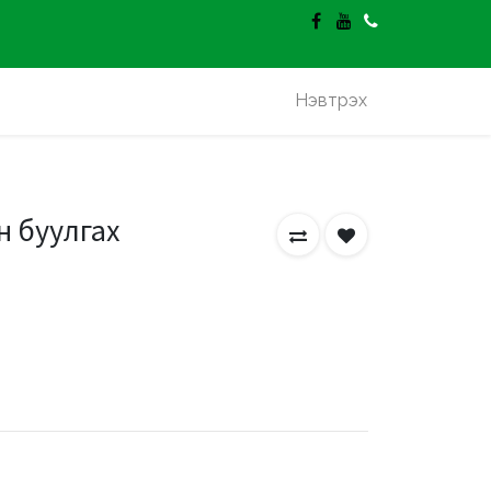
гэлт үнэгүй.
Нэвтрэх
н буулгах