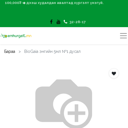
100,000₮-өөс дээш худалдан авалтад хүргэлт үнэгүй.
32-28-17
Бараа
BioGaia энгийн 5мл №1 дусал