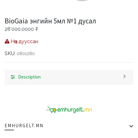
BioGaia энгийн 5мл №1 дусал
28'000.0000
₮
Нөөц дууссан
SKU:
0801280
Description
EMHURGELT.MN