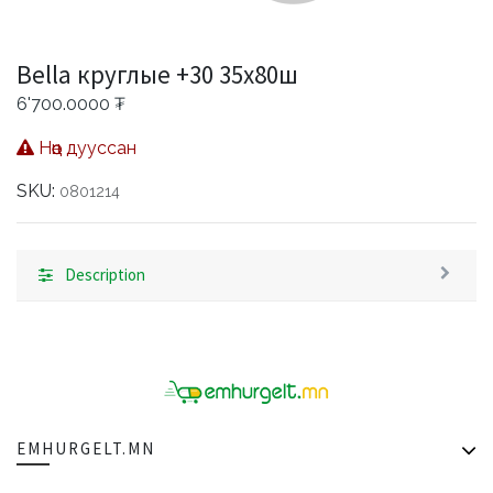
Bella круглые +30 35х80ш
6'700.0000
₮
Нөөц дууссан
SKU:
0801214
Description
EMHURGELT.MN