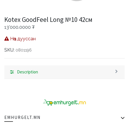
Kotex GoodFeel Long №10 42см
13'000.0000
₮
Нөөц дууссан
SKU:
0801196
Description
EMHURGELT.MN