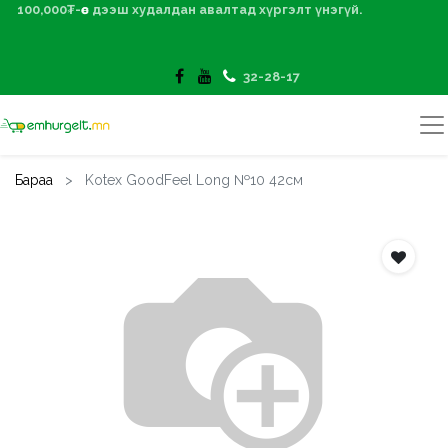
100,000₮-өөс дээш худалдан авалтад хүргэлт үнэгүй.
32-28-17
Бараа
Kotex GoodFeel Long №10 42см