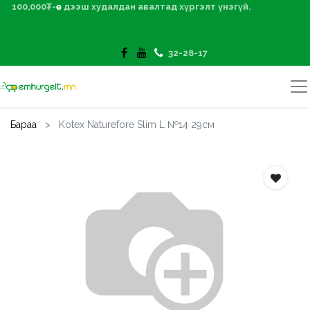
100,000₮-өөс дээш худалдан авалтад хүргэлт үнэгүй.
32-28-17
Бараа
Kotex Naturefore Slim L №14 29см