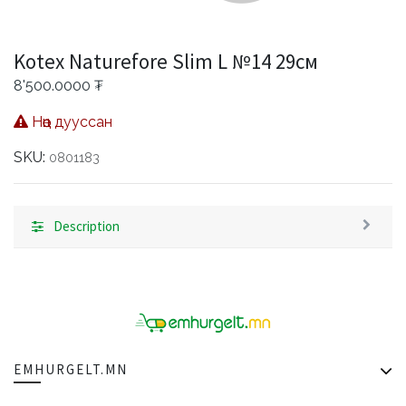
Kotex Naturefore Slim L №14 29см
8'500.0000
₮
Нөөц дууссан
SKU:
0801183
Description
EMHURGELT.MN