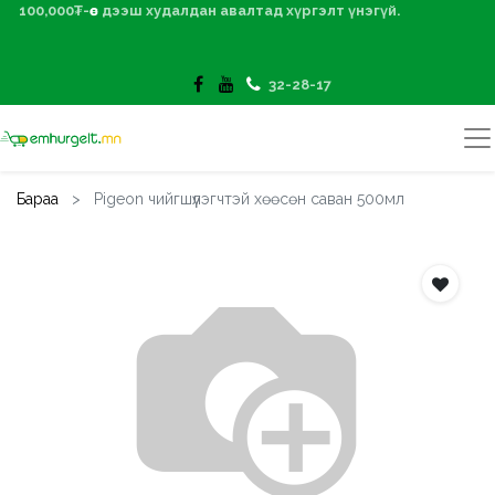
100,000₮-өөс дээш худалдан авалтад хүргэлт үнэгүй.
32-28-17
Бараа
Pigeon чийгшүүлэгчтэй хөөсөн саван 500мл