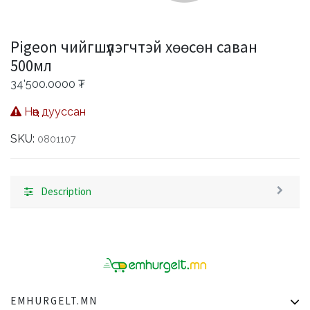
Pigeon чийгшүүлэгчтэй хөөсөн саван
500мл
34'500.0000
₮
Нөөц дууссан
SKU:
0801107
Description
EMHURGELT.MN