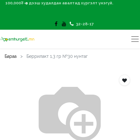
100,000₮-өөс дээш худалдан авалтад хүргэлт үнэгүй.
32-28-17
Бараа
Беррилакт 1,3 гр №30 нунтаг