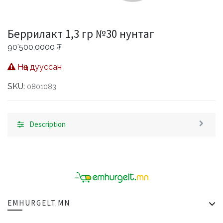
Беррилакт 1,3 гр №30 нунтаг
90'500.0000
₮
Нөөц дууссан
SKU:
0801083
Description
EMHURGELT.MN