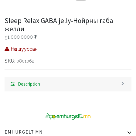
Sleep Relax GABA jelly-Нойрны габа
желли
91'000.0000
₮
Нөөц дууссан
SKU:
0801062
Description
EMHURGELT.MN