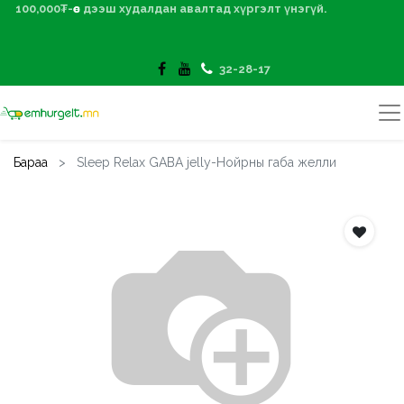
100,000₮-өөс дээш худалдан авалтад хүргэлт үнэгүй.
32-28-17
Бараа
Sleep Relax GABA jelly-Нойрны габа желли