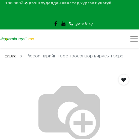
100,000₮-өөс дээш худалдан авалтад хүргэлт үнэгүй.
32-28-17
Бараа
Pigeon нарийн тоос тоосонцор вирусын эсрэг