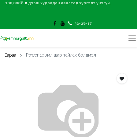
100,000₮-өөс дээш худалдан авалтад хүргэлт үнэгүй.
32-28-17
Бараа
Power 100мл шар тайлах бэлдмэл