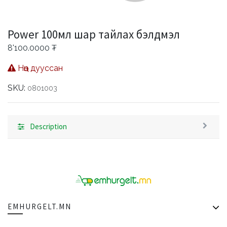
Power 100мл шар тайлах бэлдмэл
8'100.0000
₮
Нөөц дууссан
SKU:
0801003
Description
EMHURGELT.MN