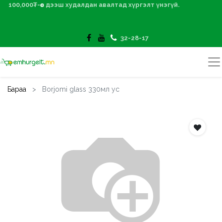
100,000₮-өөс дээш худалдан авалтад хүргэлт үнэгүй.
32-28-17
Бараа
Borjomi glass 330мл ус