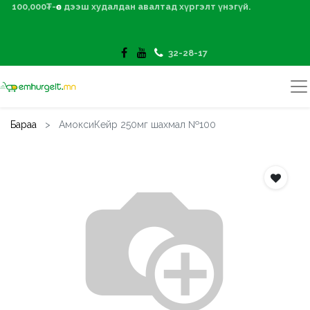
100,000₮-өөс дээш худалдан авалтад хүргэлт үнэгүй.
32-28-17
Бараа
АмоксиКейр 250мг шахмал №100