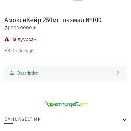
АмоксиКейр 250мг шахмал №100
74'000.0000
₮
Нөөц дууссан
SKU:
0800938
Description
EMHURGELT.MN