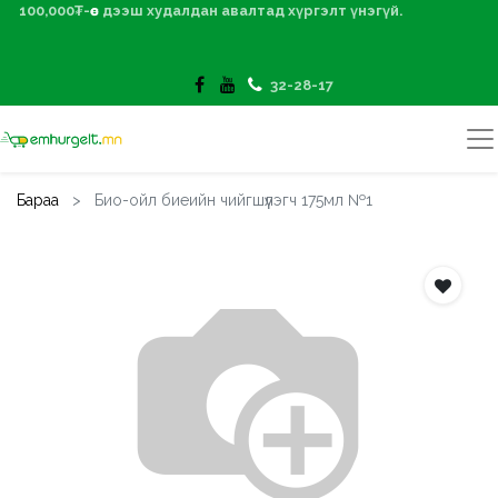
100,000₮-өөс дээш худалдан авалтад хүргэлт үнэгүй.
32-28-17
Бараа
Био-ойл биеийн чийгшүүлэгч 175мл №1