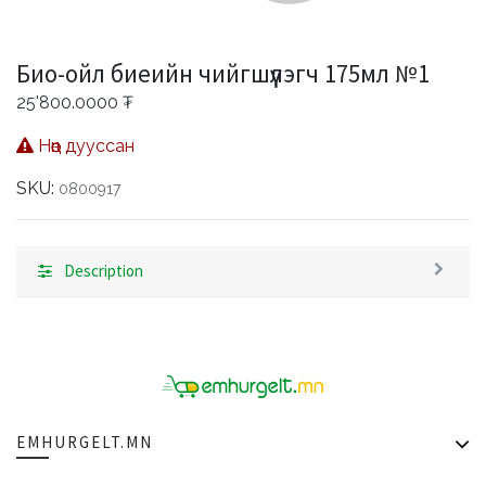
Био-ойл биеийн чийгшүүлэгч 175мл №1
25'800.0000
₮
Нөөц дууссан
SKU:
0800917
Description
EMHURGELT.MN