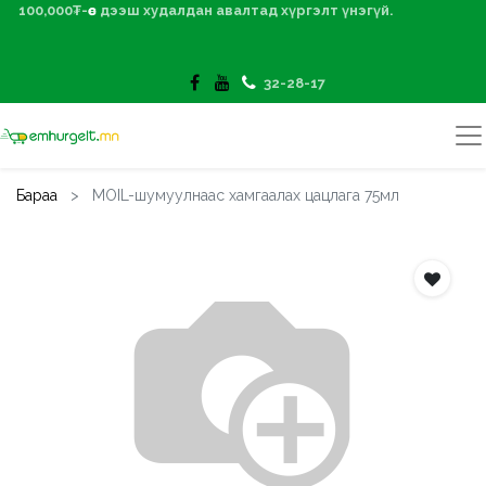
100,000₮-өөс дээш худалдан авалтад хүргэлт үнэгүй.
32-28-17
Бараа
MOIL-шумуулнаас хамгаалах цацлага 75мл