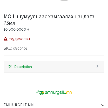
MOIL-шумуулнаас хамгаалах цацлага
75мл
10'800.0000
₮
Нөөц дууссан
SKU:
0800901
Description
EMHURGELT.MN