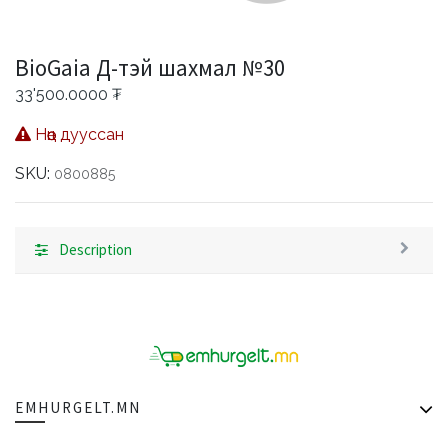
BioGaia Д-тэй шахмал №30
33'500.0000
₮
Нөөц дууссан
SKU:
0800885
Description
EMHURGELT.MN