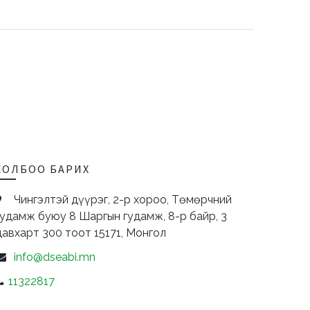
ХОЛБОО БАРИХ
Чингэлтэй дүүрэг, 2-р хороо, Төмөрчний
гудамж буюу 8 Шаргын гудамж, 8-р байр, 3
давхарт 300 тоот
15171,
Монгол
info@dseabi.mn
11322817