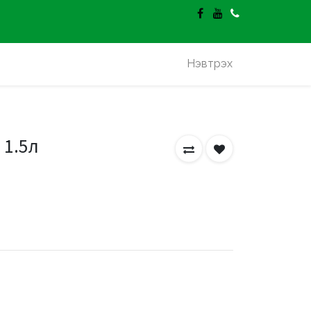
гэлт үнэгүй.
Нэвтрэх
 1.5л