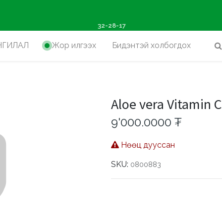
ш худалдан авалтад хүр
32-28-17
НГИЛАЛ
Жор илгээх
Бидэнтэй холбогдох
Aloe vera Vitamin C
9'000.0000
₮
Нөөц дууссан
SKU:
0800883