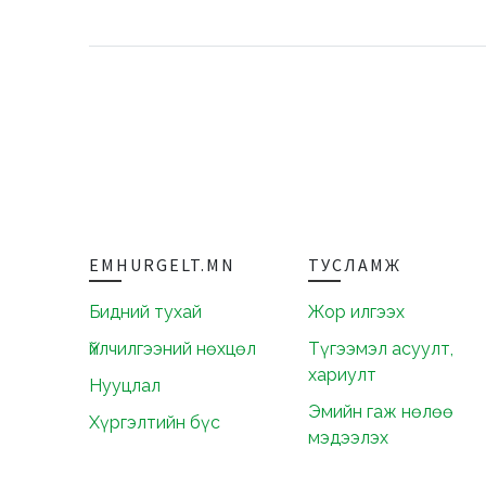
EMHURGELT.MN
ТУСЛАМЖ
Бидний тухай
Жор илгээх
Үйлчилгээний нөхцөл
Түгээмэл асуулт,
хариулт
Нууцлал
Эмийн гаж нөлөө
Хүргэлтийн бүс
мэдээлэх