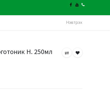
гэлт үнэгүй.
Нэвтрэх
готоник Н. 250мл