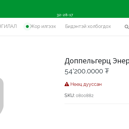
ш худалдан авалтад хүр
32-28-17
НГИЛАЛ
Жор илгээх
Бидэнтэй холбогдох
Доппельгерц Энер
54'200.0000
₮
Нөөц дууссан
SKU:
0800882