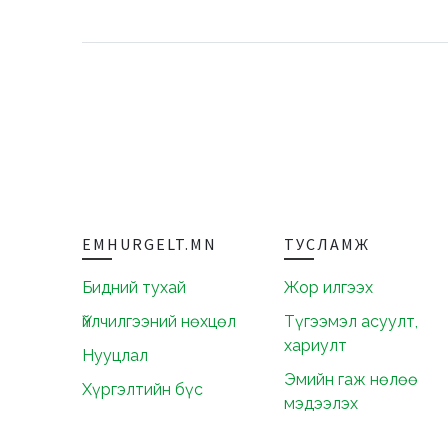
EMHURGELT.MN
ТУСЛАМЖ
Бидний тухай
Жор илгээх
Үйлчилгээний нөхцөл
Түгээмэл асуулт,
хариулт
Нууцлал
Эмийн гаж нөлөө
Хүргэлтийн бүс
мэдээлэх