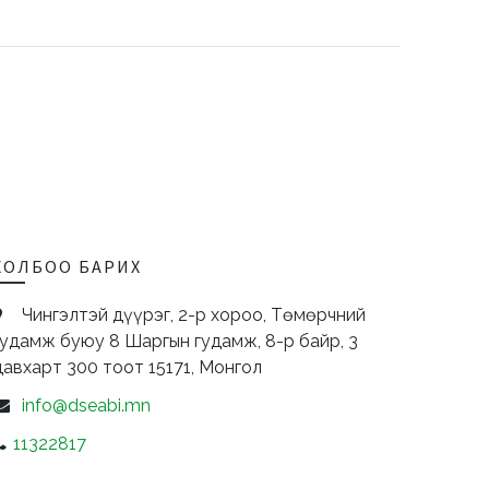
ХОЛБОО БАРИХ
Чингэлтэй дүүрэг, 2-р хороо, Төмөрчний
гудамж буюу 8 Шаргын гудамж, 8-р байр, 3
давхарт 300 тоот
15171,
Монгол
info@dseabi.mn
11322817