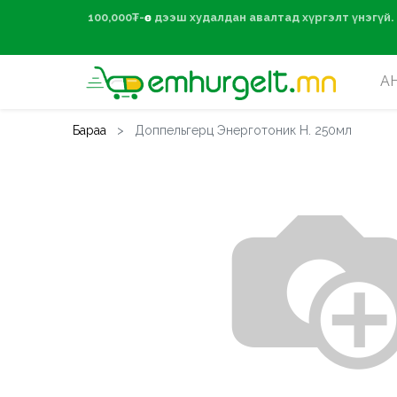
100,000₮-өөс дээ
А
Бараа
Доппельгерц Энерготоник Н. 250мл