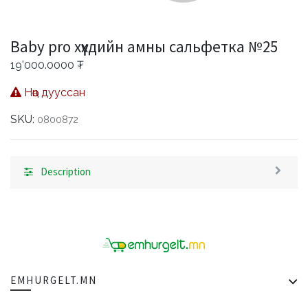
Baby pro хүүхдийн амны сальфетка №25
19'000.0000
₮
Нөөц дууссан
SKU:
0800872
Description
EMHURGELT.MN