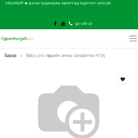
100,000₮-өөс дээш худалдан авалтад хүргэлт үнэгүй.
32-28-17
Бараа
Baby pro хүүхдийн амны сальфетка №25