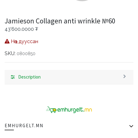
Jamieson Collagen anti wrinkle №60
43'600.0000
₮
Нөөц дууссан
SKU:
0800850
Description
EMHURGELT.MN