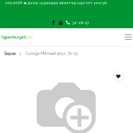
100,000₮-өөс дээш худалдан авалтад хүргэлт үнэгүй.
32-28-17
Бараа
Corega Мятный вкус 70 гр