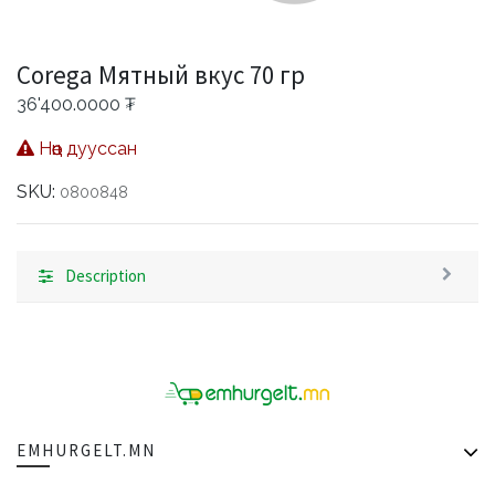
Corega Мятный вкус 70 гр
36'400.0000
₮
Нөөц дууссан
SKU:
0800848
Description
EMHURGELT.MN