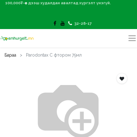
100,000₮-өөс дээш худалдан авалтад хүргэлт үнэгүй.
32-28-17
Бараа
Parodontax C фтором 75мл