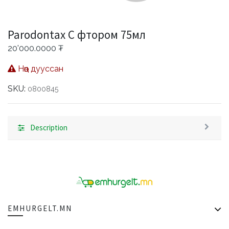
Parodontax C фтором 75мл
20'000.0000
₮
Нөөц дууссан
SKU:
0800845
Description
EMHURGELT.MN