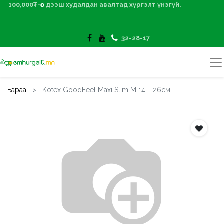
100,000₮-өөс дээш худалдан авалтад хүргэлт үнэгүй.
32-28-17
Бараа
Kotex GoodFeel Maxi Slim M 14ш 26см