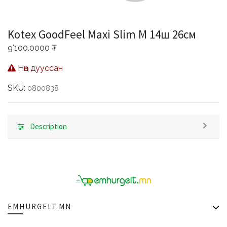
Kotex GoodFeel Maxi Slim M 14ш 26см
9'100.0000
₮
Нөөц дууссан
SKU:
0800838
Description
EMHURGELT.MN