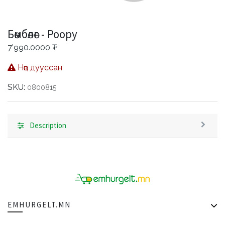
Бөмбөлөг - Poopy
7'990.0000
₮
Нөөц дууссан
SKU:
0800815
Description
EMHURGELT.MN