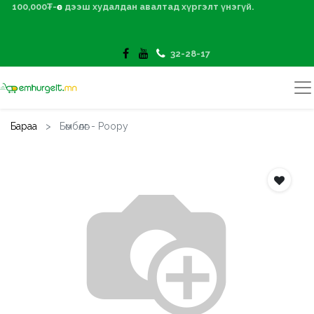
100,000₮-өөс дээш худалдан авалтад хүргэлт үнэгүй.
32-28-17
Бараа
Бөмбөлөг - Poopy