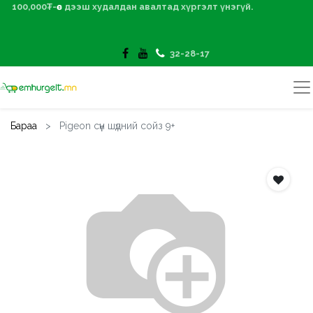
100,000₮-өөс дээш худалдан авалтад хүргэлт үнэгүй.
32-28-17
Бараа
Pigeon сүүн шүдний сойз 9+