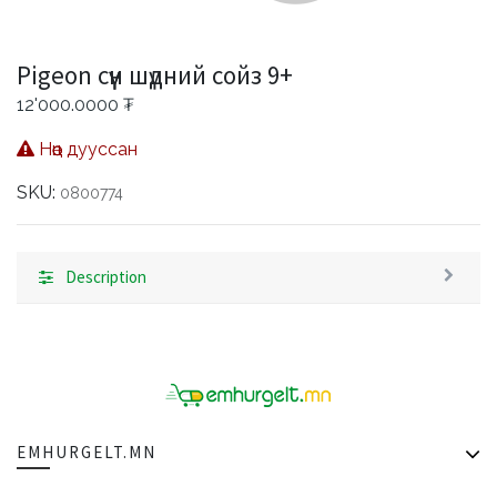
Pigeon сүүн шүдний сойз 9+
12'000.0000
₮
Нөөц дууссан
SKU:
0800774
Description
EMHURGELT.MN