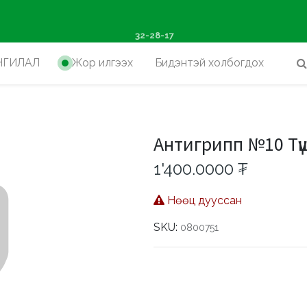
ш худалдан авалтад хүр
32-28-17
НГИЛАЛ
Жор илгээх
Бидэнтэй холбогдох
Антигрипп №10 Тү
1'400.0000
₮
Нөөц дууссан
SKU:
0800751