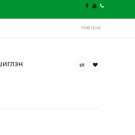
гэлт үнэгүй.
Нэвтрэх
шиглэн