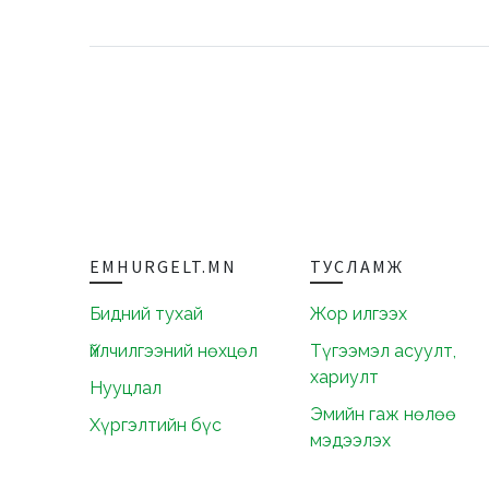
EMHURGELT.MN
ТУСЛАМЖ
Бидний тухай
Жор илгээх
Үйлчилгээний нөхцөл
Түгээмэл асуулт,
хариулт
Нууцлал
Эмийн гаж нөлөө
Хүргэлтийн бүс
мэдээлэх