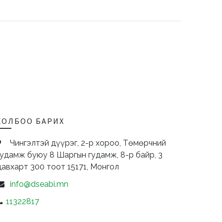
ХОЛБОО БАРИХ
Чингэлтэй дүүрэг, 2-р хороо, Төмөрчний
гудамж буюу 8 Шаргын гудамж, 8-р байр, 3
давхарт 300 тоот
15171,
Монгол
info@dseabi.mn
11322817