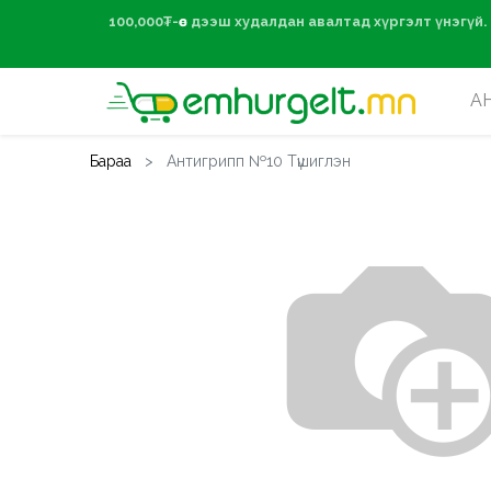
100,000₮-өөс дээ
А
Бараа
Антигрипп №10 Түшиглэн