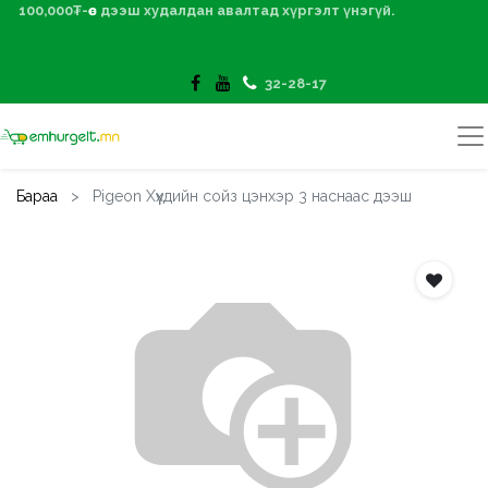
100,000₮-өөс дээш худалдан авалтад хүргэлт үнэгүй.
32-28-17
Бараа
Pigeon Хүүхдийн сойз цэнхэр 3 наснаас дээш