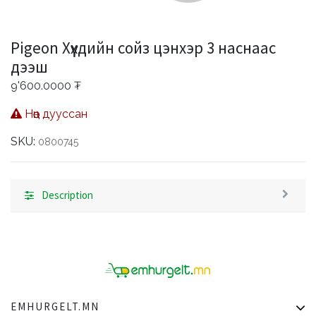
Pigeon Хүүхдийн сойз цэнхэр 3 наснаас
дээш
9'600.0000
₮
Нөөц дууссан
SKU:
0800745
Description
EMHURGELT.MN