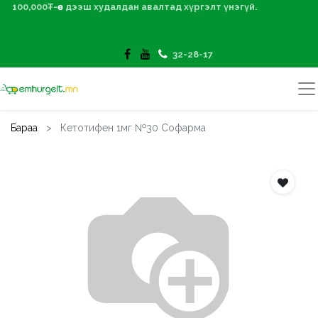
100,000₮-өөс дээш худалдан авалтад хүргэлт үнэгүй.
32-28-17
Бараа
Кетотифен 1мг №30 Софарма