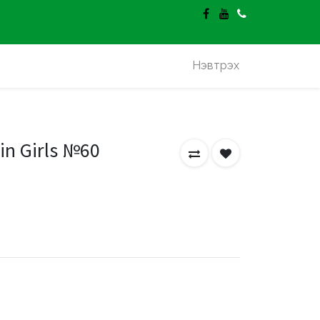
гэлт үнэгүй.
Нэвтрэх
in Girls №60