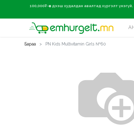
100,000₮-өөс дээ
А
Бараа
PN Kids Multivitamin Girls №60