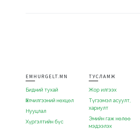
EMHURGELT.MN
ТУСЛАМЖ
Бидний тухай
Жор илгээх
Үйлчилгээний нөхцөл
Түгээмэл асуулт,
хариулт
Нууцлал
Эмийн гаж нөлөө
Хүргэлтийн бүс
мэдээлэх