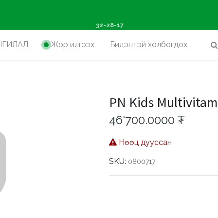
ш худалдан авалтад хүр
32-28-17
НГИЛАЛ
Жор илгээх
Бидэнтэй холбогдох
PN Kids Multivitam
46'700.0000
₮
Нөөц дууссан
SKU:
0800717