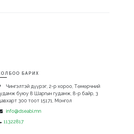
ХОЛБОО БАРИХ
Чингэлтэй дүүрэг, 2-р хороо, Төмөрчний
гудамж буюу 8 Шаргын гудамж, 8-р байр, 3
давхарт 300 тоот
15171,
Монгол
info@dseabi.mn
11322817