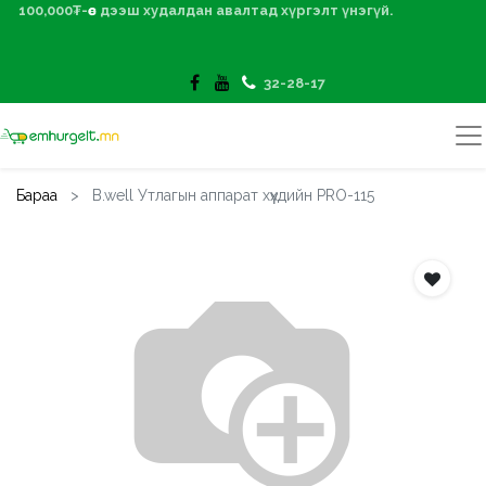
100,000₮-өөс дээш худалдан авалтад хүргэлт үнэгүй.
32-28-17
Бараа
B.well Утлагын аппарат хүүхдийн PRO-115