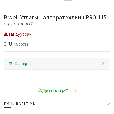
B.well Утлагын аппарат хүүхдийн PRO-115
149'500.0000
₮
Нөөц дууссан
SKU:
0800714
Description
EMHURGELT.MN