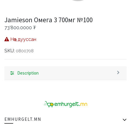
Jamieson Омега 3 700мг №100
73'800.0000
₮
Нөөц дууссан
SKU:
0800708
Description
EMHURGELT.MN