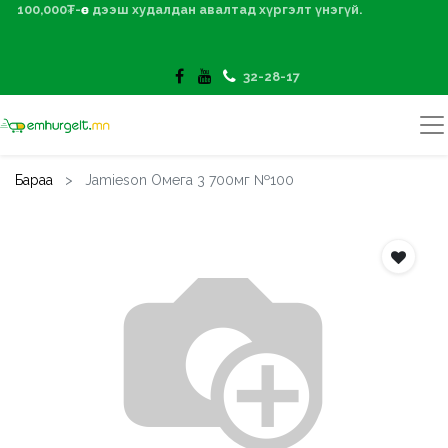
100,000₮-өөс дээш худалдан авалтад хүргэлт үнэгүй.
32-28-17
Бараа
Jamieson Омега 3 700мг №100