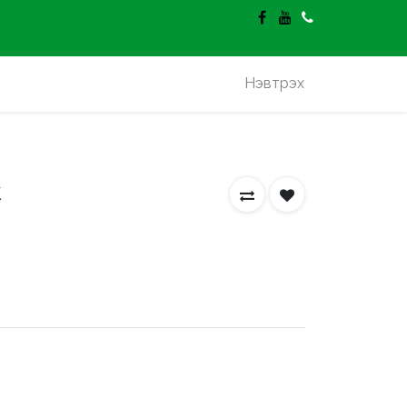
гэлт үнэгүй.
Нэвтрэх
k