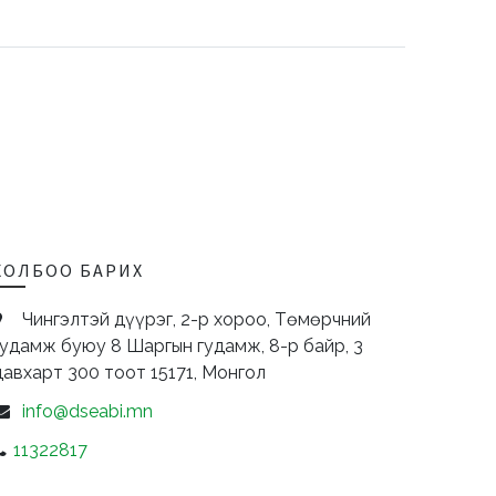
ХОЛБОО БАРИХ
Чингэлтэй дүүрэг, 2-р хороо, Төмөрчний
гудамж буюу 8 Шаргын гудамж, 8-р байр, 3
давхарт 300 тоот
15171,
Монгол
info@dseabi.mn
11322817