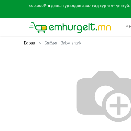
100,000₮-өөс дээ
А
Бараа
Бөмбөлөг - Baby shark