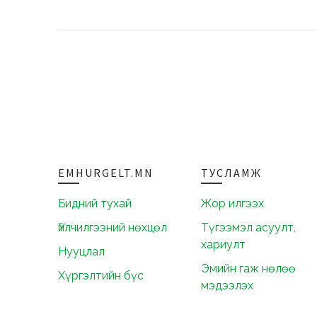
EMHURGELT.MN
ТУСЛАМЖ
Бидний тухай
Жор илгээх
Үйлчилгээний нөхцөл
Түгээмэл асуулт,
хариулт
Нууцлал
Эмийн гаж нөлөө
Хүргэлтийн бүс
мэдээлэх